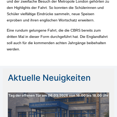
und der zweifache Besuch der Metropole London gehörten zu
den Highlights der Fahrt. So konnten die Schülerinnen und
7
Schüler vielfältige Eindrücke sammeln, neue Speisen
8
erproben und ihren englischen Wortschatz erweitern.
9
Eine rundum gelungene Fahrt, die die CBRS bereits zum
dritten Mal in dieser Form durchgeführt hat. Die Englandfahrt
10
soll auch für die kommenden achten Jahrgänge beibehalten
werden.
12
13
Aktuelle Neuigkeiten
14
15
16
Tag der offenen Tür am 06.03.2026 von 16.00 bis 18.00 Uhr
💧 
17
18