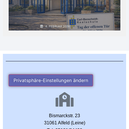
19
20
4. FEBRUAR 2026
NEXT
PREV
Privatsphäre-Einstellungen ändern
Bismarckstr. 23
31061 Alfeld (Leine)