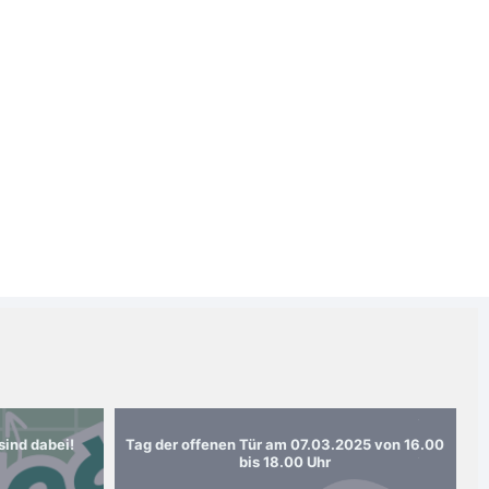
2
3
4
5
6
7
8
9
10
12
sind dabei!
Tag der offenen Tür am 07.03.2025 von 16.00
bis 18.00 Uhr
13