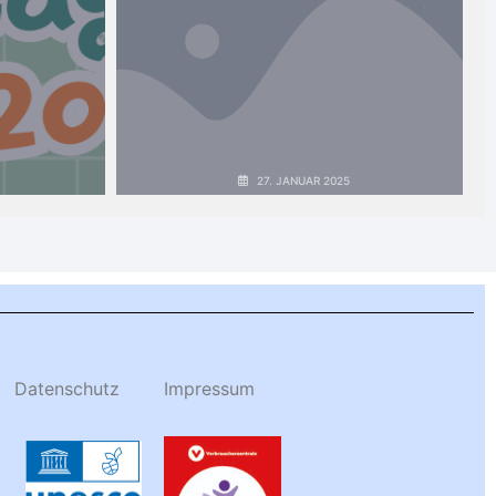
14
15
16
17
27. JANUAR 2025
Datenschutz
Impressum