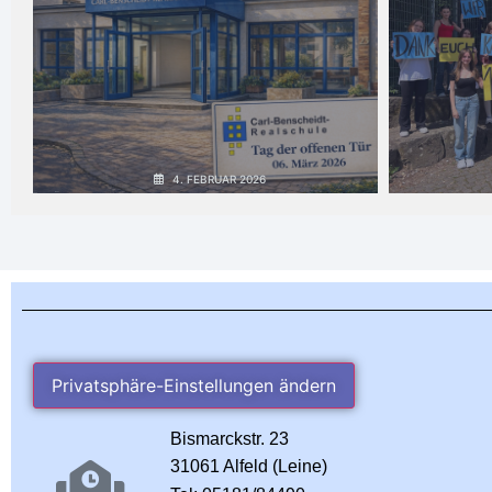
4. FEBRUAR 2026
NEXT
PREV
Privatsphäre-Einstellungen ändern
Bismarckstr. 23
31061 Alfeld (Leine)